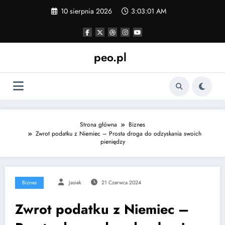
Skip
10 sierpnia 2026
3:03:01 AM
to
content
peo.pl
Strona główna
Biznes
Zwrot podatku z Niemiec – Prosta droga do odzyskania swoich
pieniędzy
Biznes
Jasiek
21 Czerwca 2024
Zwrot podatku z Niemiec –