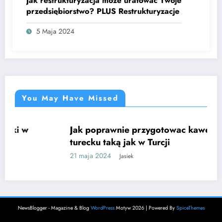
Jak restrukturyzacja może uratować Twoje
przedsiębiorstwo? PLUS Restrukturyzacje
5 Maja 2024
You May Have Missed
Jak poprawnie przygotowac kawę po
CIEKAWE
turecku taką jak w Turcji
21 maja 2024
Jasiek
NewsBlogger - Magazine & Blog
WordPress
Motyw 2026 | Powered By
SpiceThemes