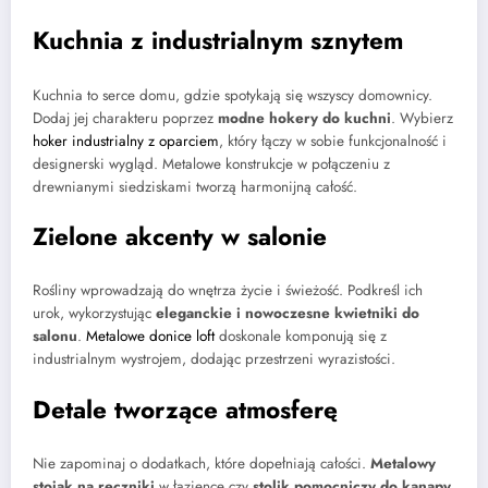
Kuchnia z industrialnym sznytem
Kuchnia to serce domu, gdzie spotykają się wszyscy domownicy.
Dodaj jej charakteru poprzez
modne hokery do kuchni
. Wybierz
hoker industrialny z oparciem
, który łączy w sobie funkcjonalność i
designerski wygląd. Metalowe konstrukcje w połączeniu z
drewnianymi siedziskami tworzą harmonijną całość.
Zielone akcenty w salonie
Rośliny wprowadzają do wnętrza życie i świeżość. Podkreśl ich
urok, wykorzystując
eleganckie i nowoczesne kwietniki do
salonu
.
Metalowe donice loft
doskonale komponują się z
industrialnym wystrojem, dodając przestrzeni wyrazistości.
Detale tworzące atmosferę
Nie zapominaj o dodatkach, które dopełniają całości.
Metalowy
stojak na ręczniki
w łazience czy
stolik pomocniczy do kanapy