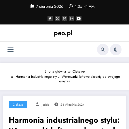
Skip
7 sierpnia 2026
4:35:42 AM
to
content
peo.pl
Strona główna
Ciekawe
Harmonia industrialnego stylu: Wprowadź loftowe akcenty do swojego
wnętrza
Ciekawe
Jasiek
24 Września 2024
Harmonia industrialnego stylu: