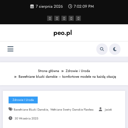
Skip
7 sierpnia 2026
7:02:10 PM
to
content
peo.pl
Strona główna
Zdrowie i Uroda
Bawełniane bluzki damskie – komfortowe modele na każdą okazję
Zdrowie I Uroda
,
Bawełniane Bluzki Damskie
Wełniane Swetry Damskie Flawless
Jasiek
30 Września 2025