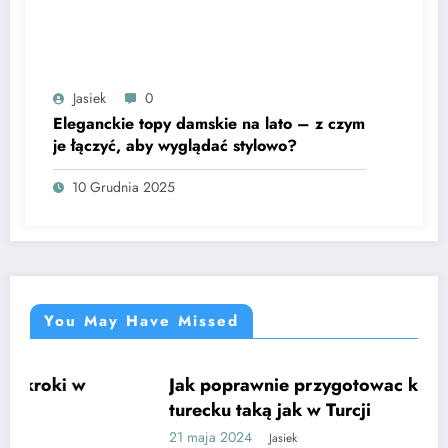
Jasiek
0
Eleganckie topy damskie na lato – z czym
je łączyć, aby wyglądać stylowo?
10 Grudnia 2025
You May Have Missed
Jak poprawnie przygotowac kawę po
CIEKAWE
turecku taką jak w Turcji
21 maja 2024
Jasiek