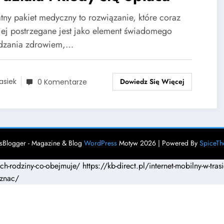
tny pakiet medyczny to rozwiązanie, które coraz
iej postrzegane jest jako element świadomego
dzania zdrowiem,…
Dowiedz Się Więcej
asiek
0 Komentarze
Blogger - Magazine & Blog
WordPress
Motyw 2026 | Powered By
SpiceT
ach-rodziny-co-obejmuje/
https://kb-direct.pl/internet-mobilny-w-tr
-znac/