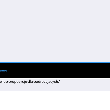
hemes
asie-top-propozycje-dla-podrozujacych/