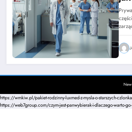
Prywa
częśc
zarzą
J
News
https://wmkiw.pl/pakiet-rodzinny-luxmed-z-mysla-o-starszych-czlonk
https://web7group.com/czym-jest-panwybierak-i-dlaczego-warto-go