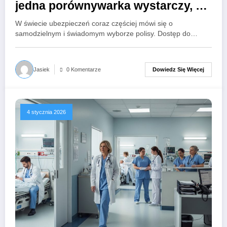
jedna porównywarka wystarczy, by
wybrać dobrą ofertę?
W świecie ubezpieczeń coraz częściej mówi się o
samodzielnym i świadomym wyborze polisy. Dostęp do…
Dowiedz Się Więcej
Jasiek
0 Komentarze
4 stycznia 2026