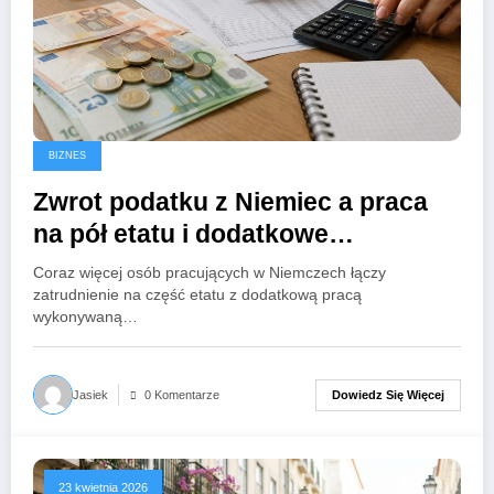
BIZNES
Zwrot podatku z Niemiec a praca
na pół etatu i dodatkowe
zatrudnienie – jak rozliczyć kilka
Coraz więcej osób pracujących w Niemczech łączy
źródeł dochodu?
zatrudnienie na część etatu z dodatkową pracą
wykonywaną…
Dowiedz Się Więcej
Jasiek
0 Komentarze
23 kwietnia 2026