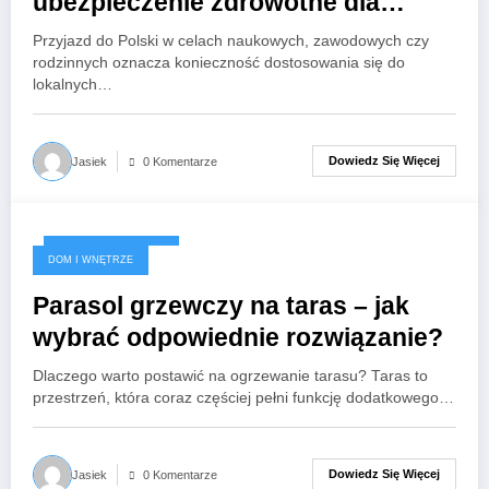
ubezpieczenie zdrowotne dla
cudzoziemca w Polsce?
Przyjazd do Polski w celach naukowych, zawodowych czy
rodzinnych oznacza konieczność dostosowania się do
lokalnych…
Dowiedz Się Więcej
Jasiek
0 Komentarze
3 października 2025
DOM I WNĘTRZE
Parasol grzewczy na taras – jak
wybrać odpowiednie rozwiązanie?
Dlaczego warto postawić na ogrzewanie tarasu? Taras to
przestrzeń, która coraz częściej pełni funkcję dodatkowego…
Dowiedz Się Więcej
Jasiek
0 Komentarze