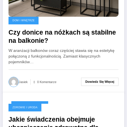
DOM I WNĘTRZE
Czy donice na nóżkach są stabilne
na balkonie?
W aranżacji balkonów coraz częściej stawia się na estetykę
połączoną z funkcjonalnością. Zamiast klasycznych
pojemników…
Dowiedz Się Więcej
Jasiek
0 Komentarze
23 października 2025
ZDROWIE I URODA
Jakie świadczenia obejmuje