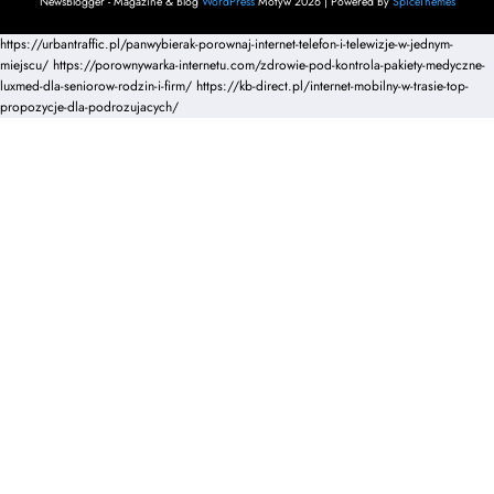
NewsBlogger - Magazine & Blog
WordPress
Motyw 2026 | Powered By
SpiceThemes
https://urbantraffic.pl/panwybierak-porownaj-internet-telefon-i-telewizje-w-jednym-
miejscu/
https://porownywarka-internetu.com/zdrowie-pod-kontrola-pakiety-medyczne-
luxmed-dla-seniorow-rodzin-i-firm/
https://kb-direct.pl/internet-mobilny-w-trasie-top-
propozycje-dla-podrozujacych/